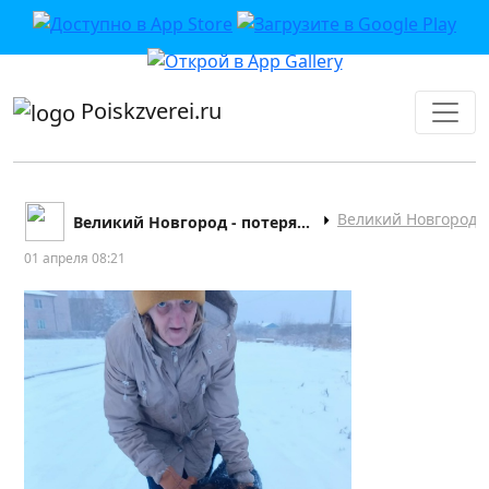
приложении или в VK">
Poiskzverei.ru
Великий Новгород
Великий Новгород - потеряшки | Пропал кот собака
01 апреля 08:21