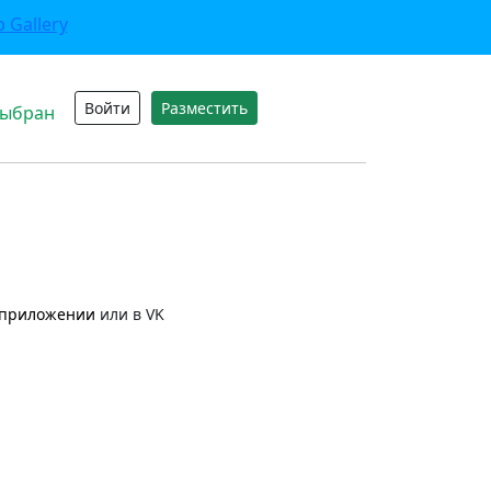
Войти
Разместить
выбран
приложении
или в VK