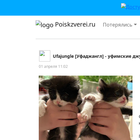
Poiskzverei.ru
Потерялись
Ufajungle [Уфаджангл] - уфимские д
01 апреля 11:02