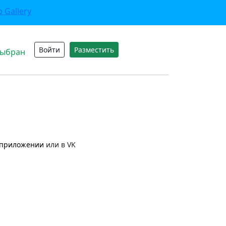
Войти
Разместить
выбран
приложении
или в VK