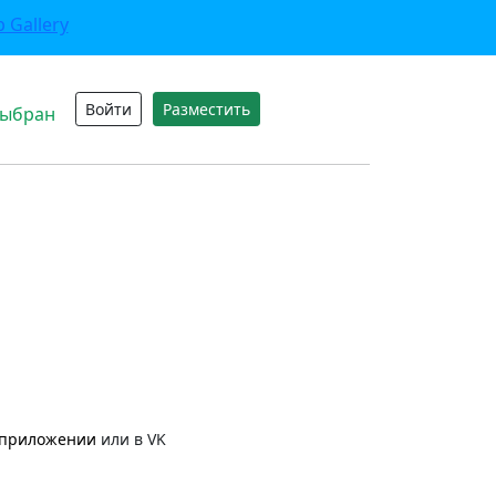
Войти
Разместить
выбран
приложении
или в VK