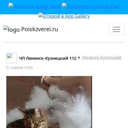
приложении или в VK">
Poiskzverei.ru
Ленинск-Кузнецкий
ЧП Ленинск-Кузнецкий 112
01 апреля 15:55