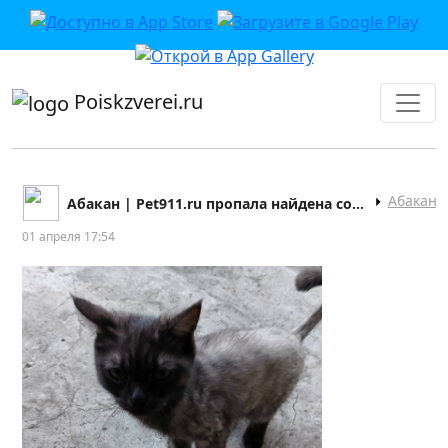
приложении или в VK">
Poiskzverei.ru
Абакан
Абакан | Pet911.ru пропала найдена собака кошка
01 апреля 17:54