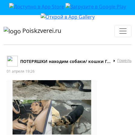
приложении или в VK">
Poiskzverei.ru
Гомель
ПОТЕРЯШКИ находим собаки/ кошки Гомель
01 апреля 19:26