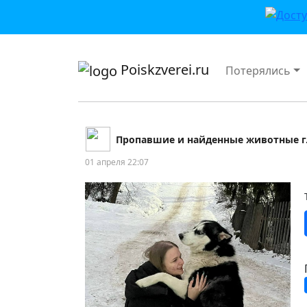
приложении или в VK">
Poiskzverei.ru
Потерялись
Пропавшие и найденные животные г.
01 апреля 22:07