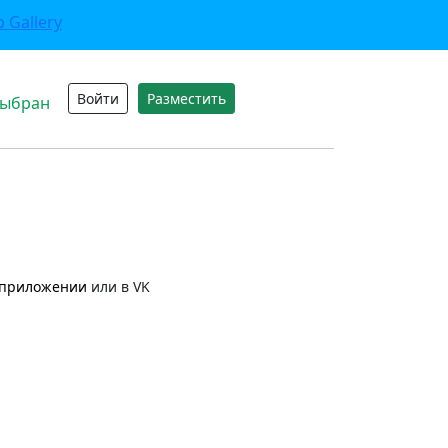
Войти
Разместить
выбран
приложении
или в VK