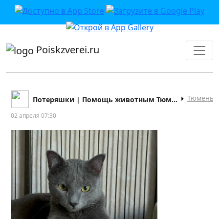
приложении или в VK">
Poiskzverei.ru
Тюмень
Потеряшки | Помощь животным Тюмени
02 апреля 07:30