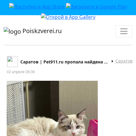
приложении или в VK">
Poiskzverei.ru
Саратов
Саратов | Pet911.ru пропала найдена собака кошка
02 апреля 08:36