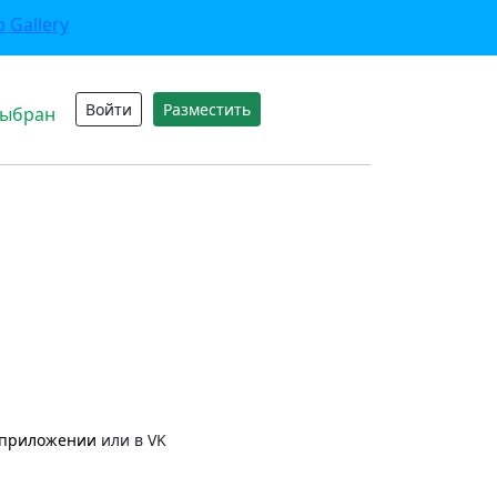
Войти
Разместить
выбран
приложении
или в VK