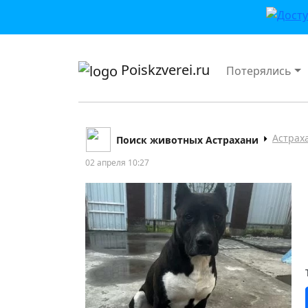
приложении или в VK">
Poiskzverei.ru
Потерялись
Астрах
Поиск животных Астрахани
02 апреля 10:27