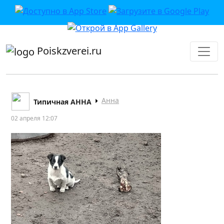
приложении или в VK">
Poiskzverei.ru
Анна
Типичная АННА
02 апреля 12:07