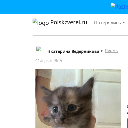
Poiskzverei.ru
Потерялись
Пермь
Екатерина Ведерникова
02 апреля 15:19