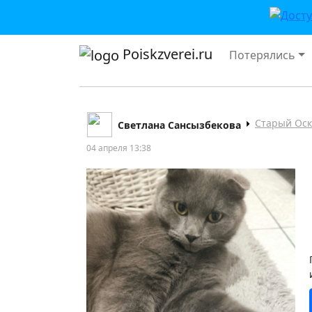
Poiskzverei.ru
Потерялись
Старый Оск
Светлана Сансызбекова
04 апреля 13:38