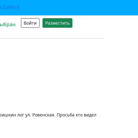
Войти
Разместить
выбран
аришкин лог ул. Ровенская. Просьба кто видел