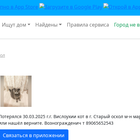
Ищут дом
Найдены
Правила сервиса
Город не 
ол
Потерялся 30.03.2025 г.г. Вислоухии кот в г. Старый оскол м-н м
или нашёл верните. Возногражденич т 89065652543
Связаться в приложении