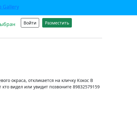
Войти
Разместить
выбран
евого окраса, откликается на кличку Кокос В
 кто видел или увидит позвоните 89832579159