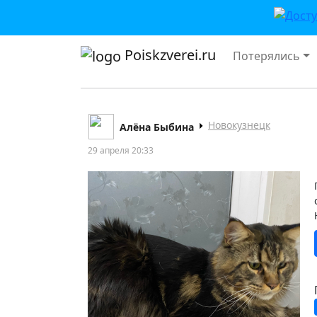
Poiskzverei.ru
Потерялись
Новокузнецк
Алёна Быбина
29 апреля 20:33