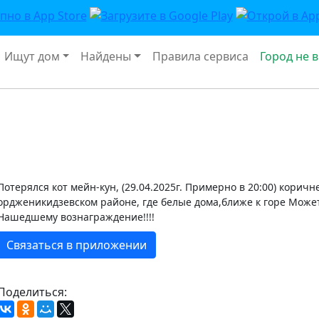
Ищут дом
Найдены
Правила сервиса
Город не 
Потерялся кот мейн-кун, (29.04.2025г. Примерно в 20:00) коричн
ордженикидзевском районе, где белые дома,ближе к горе Может
Нашедшему вознаграждение!!!!
Связаться в приложении
Поделиться: