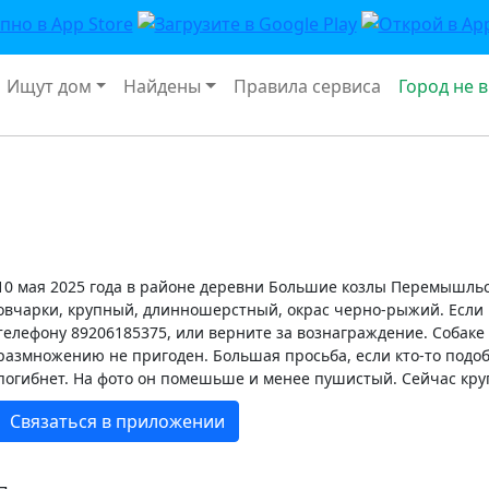
Ищут дом
Найдены
Правила сервиса
Город не 
10 мая 2025 года в районе деревни Большие козлы Перемышльс
овчарки, крупный, длинношерстный, окрас черно-рыжий. Если кт
телефону 89206185375, или верните за вознаграждение. Собаке
размножению не пригоден. Большая просьба, если кто-то подобр
погибнет. На фото он помешьше и менее пушистый. Сейчас кр
Связаться в приложении