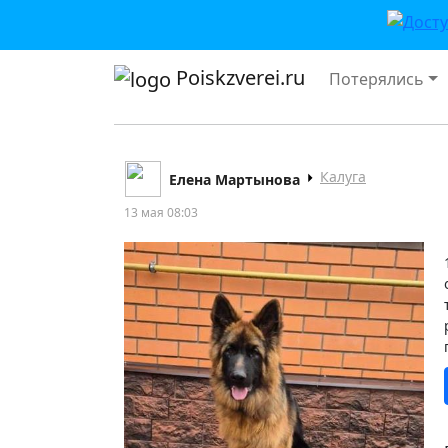
Poiskzverei.ru
Потерялись
Калуга
Елена Мартынова
13 мая 08:03