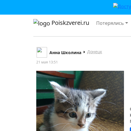
Poiskzverei.ru
Потерялись
Донецк
Анна Школина
21 мая 13:51