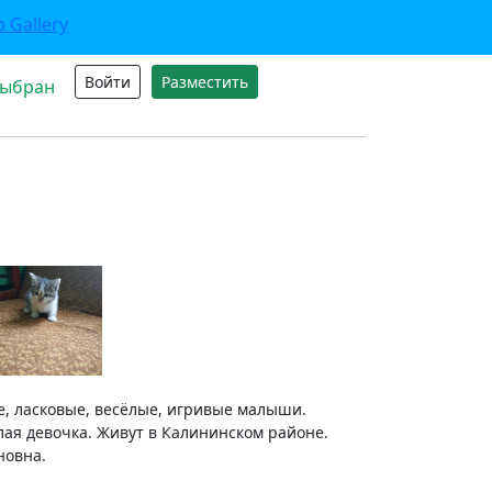
Войти
Разместить
выбран
е, ласковые, весёлые, игривые малыши.
лая девочка. Живут в Калининском районе.
новна.