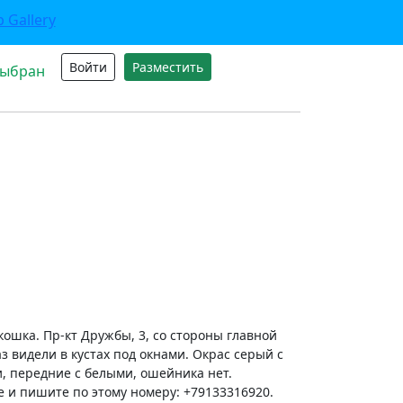
Войти
Разместить
выбран
кошка. Пр-кт Дружбы, 3, со стороны главной
з видели в кустах под окнами. Окрас серый с
, передние с белыми, ошейника нет.
те и пишите по этому номеру: +79133316920.