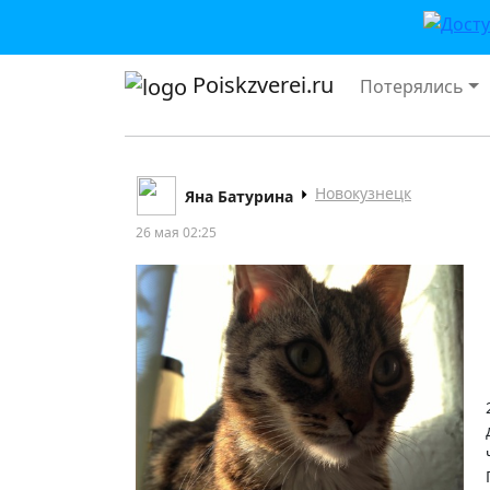
Poiskzverei.ru
Потерялись
Новокузнецк
Яна Батурина
26 мая 02:25