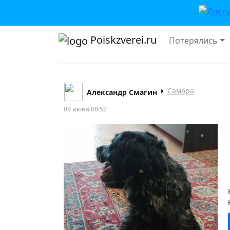
Poiskzverei.ru
Потерялись
Самара
Александр Смагин
09 июня 08:52