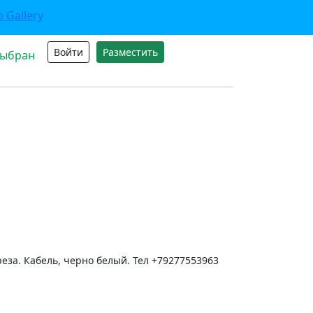
Войти
Разместить
выбран
еза. Кабель, черно белый. Тел +79277553963