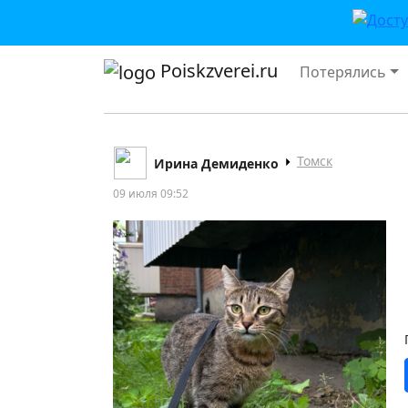
Poiskzverei.ru
Потерялись
Томск
Ирина Демиденко
09 июля 09:52