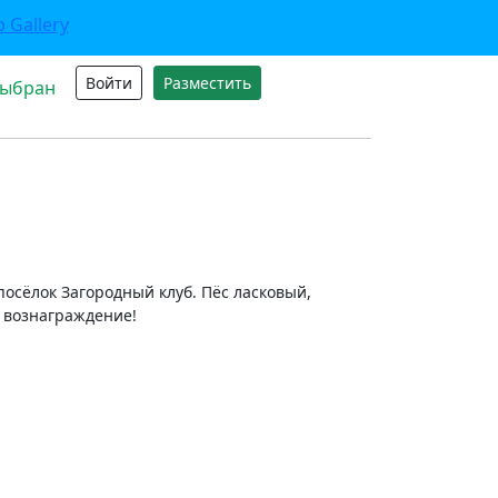
Войти
Разместить
выбран
 посёлок Загородный клуб. Пёс ласковый,
 вознаграждение!