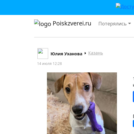
Poiskzverei.ru
Потерялись
Казань
Юлия Уханова
14 июля 12:28