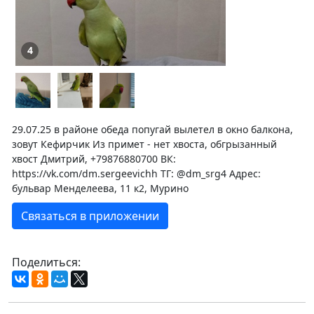
4
29.07.25 в районе обеда попугай вылетел в окно балкона,
зовут Кефирчик Из примет - нет хвоста, обгрызанный
хвост Дмитрий, +79876880700 ВК:
https://vk.com/dm.sergeevichh ТГ: @dm_srg4 Адрес:
бульвар Менделеева, 11 к2, Мурино
Связаться в приложении
Поделиться: