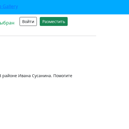
Войти
Разместить
выбран
 В районе Ивана Сусанина. Помогите