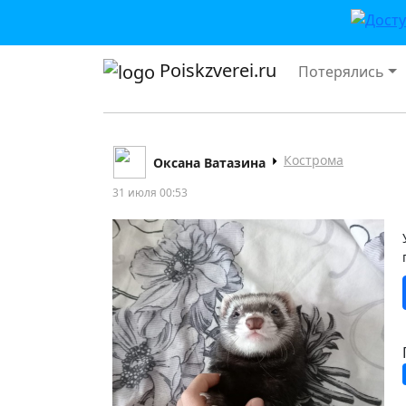
Poiskzverei.ru
Потерялись
Кострома
Оксана Ватазина
31 июля 00:53