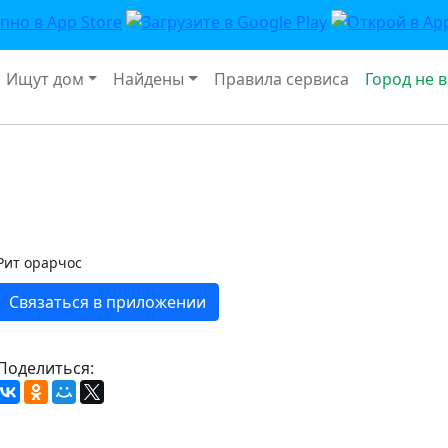
Ищут дом
Найдены
Правила сервиса
Город не 
Рит орарчос
Связаться в приложении
Поделиться: