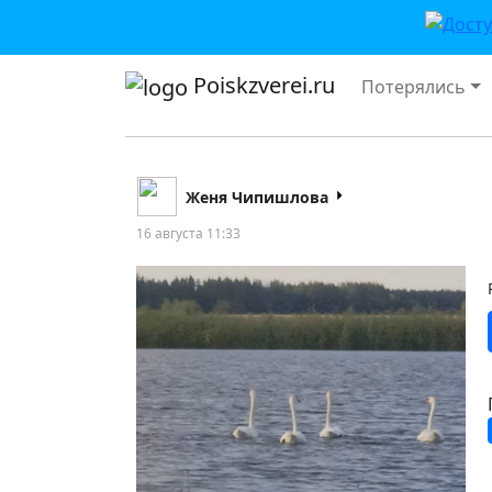
Poiskzverei.ru
Потерялись
Женя Чипишлова
16 августа 11:33