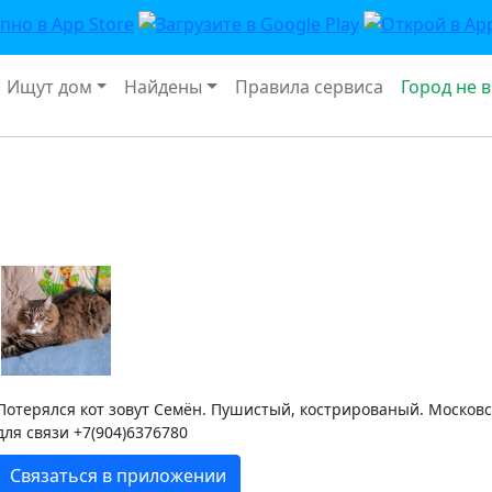
Ищут дом
Найдены
Правила сервиса
Город не 
Потерялся кот зовут Семён. Пушистый, кострированый. Московс
для связи +7(904)6376780
Связаться в приложении