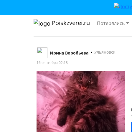
Poiskzverei.ru
Потерялись
Ульяновск
Ирина Воробьева
16 сентября 02:18