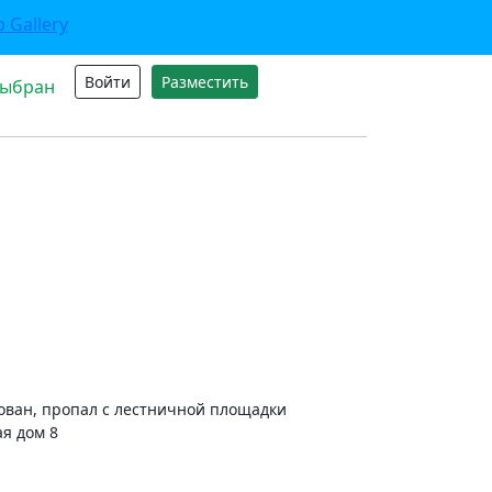
Войти
Разместить
выбран
рован, пропал с лестничной площадки
ая дом 8