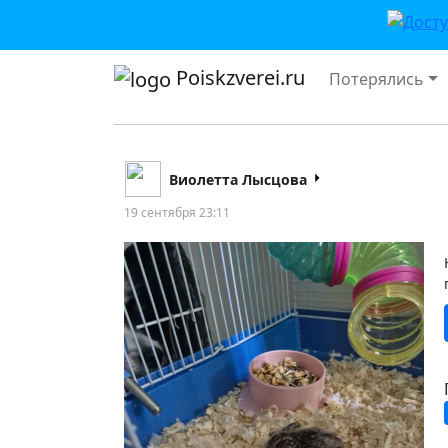
Poiskzverei.ru
Потерялись
Виолетта Лысцова
19 сентября 23:11