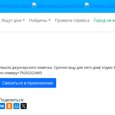
Ищут дом
Найдены
Правила сервиса
Город не 
Нашла джунгарского хомячка. Срочно ищу для него дом( отдаю б
по номеру+79202322665
Связаться в приложении
Поделиться: