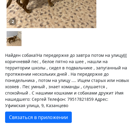
2
Найден собака!На передержке до завтра потом на улицу(((
коричневвй пес , белое пятно на шее , нашли на
территории школы , сидел в подвальчике , запуганный на
протяжении нескольких дней . На передержке до
понедельника , потом на улицу .... Ищем старых или новых
хозяев . Пес умный , знает команды , слушается ,
спокойный . С нашими кошками и собаками дружит Имя
нашедшего: Сергей Телефон: 79517821859 Адрес:
Уфимская улица, 9, Казанцево
Связаться в приложении