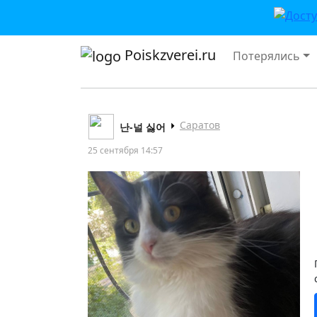
Poiskzverei.ru
Потерялись
Саратов
난-널 싫어
25 сентября 14:57