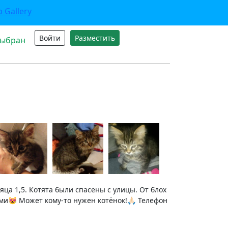
Войти
Разместить
выбран
яца 1,5. Котята были спасены с улицы. От блох
😻 Может кому-то нужен котёнок!🙏🏻 Телефон