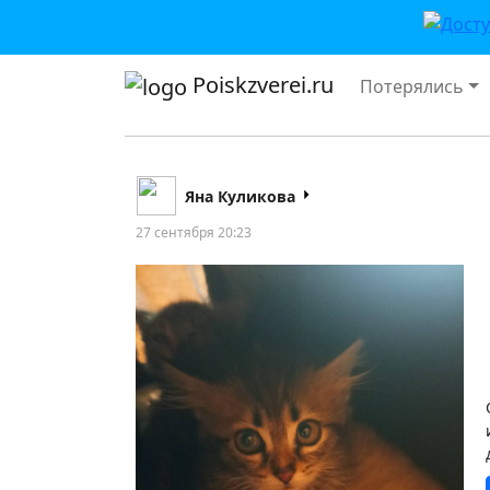
Poiskzverei.ru
Потерялись
Яна Куликова
27 сентября 20:23