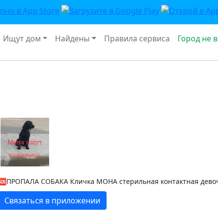
Ищут дом
Найдены
Правила сервиса
Город не 
🆘ПРОПАЛА СОБАКА Кличка МОНА стерильная контактная девоч
Связаться в приложении