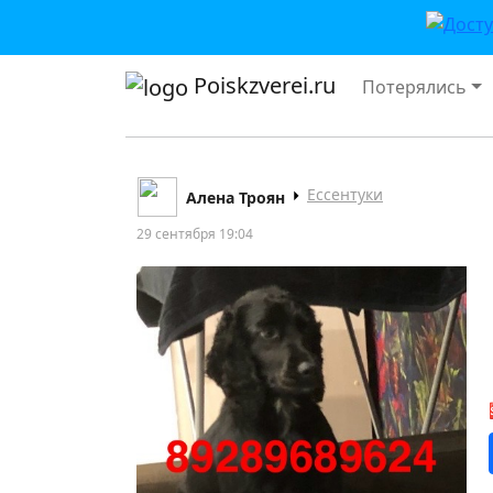
Poiskzverei.ru
Потерялись
Ессентуки
Алена Троян
29 сентября 19:04