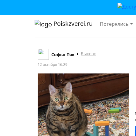
Poiskzverei.ru
Потерялись
Быково
Софья Пяк
12 октября 16:29