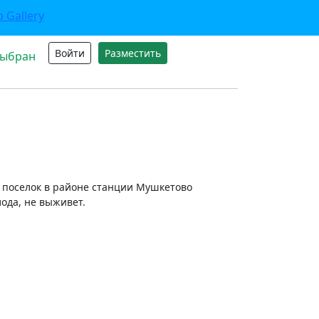
Войти
Разместить
выбран
е, поселок в районе станции Мушкетово
лода, не выживет.