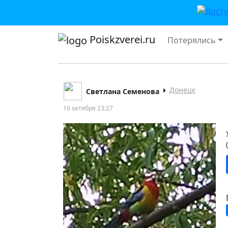
Poiskzverei.ru
Потерялись
Донецк
Светлана Семенова
16 октября 23:27