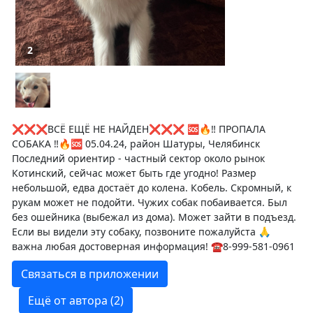
2
❌❌❌ВСЁ ЕЩЁ НЕ НАЙДЕН❌❌❌ 🆘🔥‼ ПРОПАЛА
СОБАКА ‼🔥🆘 05.04.24, район Шатуры, Челябинск
Последний ориентир - частный сектор около рынок
Котинский, сейчас может быть где угодно! Размер
небольшой, едва достаёт до колена. Кобель. Скромный, к
рукам может не подойти. Чужих собак побаивается. Был
без ошейника (выбежал из дома). Может зайти в подъезд.
Если вы видели эту собаку, позвоните пожалуйста 🙏
важна любая достоверная информация! ☎8-999-581-0961
Связаться в приложении
Ещё от автора (2)