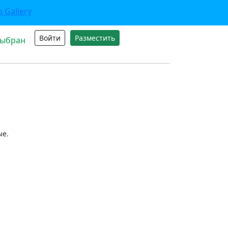
Войти
Разместить
выбран
ые.