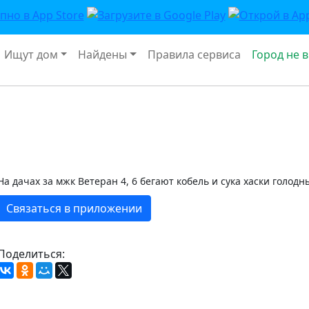
Ищут дом
Найдены
Правила сервиса
Город не 
На дачах за мжк Ветеран 4, 6 бегают кобель и сука хаски голодн
Связаться в приложении
Поделиться: