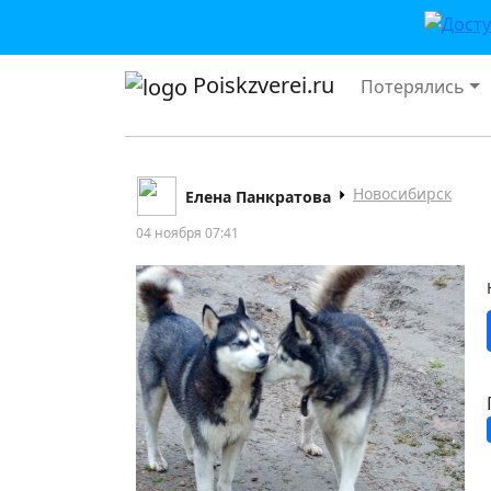
Poiskzverei.ru
Потерялись
Новосибирск
Елена Панкратова
04 ноября 07:41