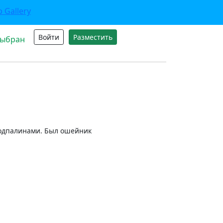
Войти
Разместить
выбран
подпалинами. Был ошейник