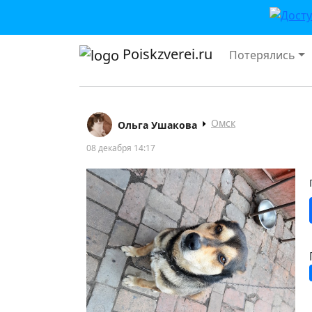
Poiskzverei.ru
Потерялись
Омск
Ольга Ушакова
08 декабря 14:17