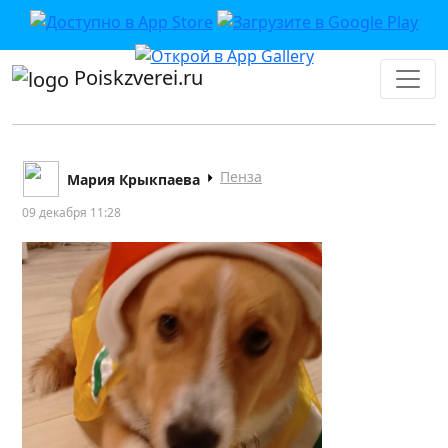
Poiskzverei.ru
Пенза
Мария Крыкпаева
09 декабря 11:28