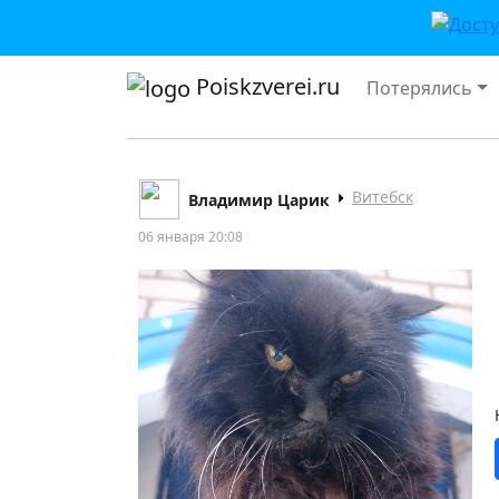
Poiskzverei.ru
Потерялись
Витебск
Владимир Царик
06 января 20:08