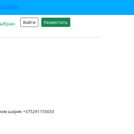
Войти
Разместить
выбран
ком шарик +375291155033