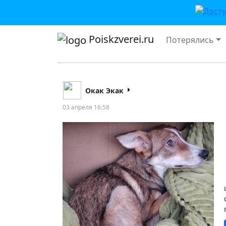
Poiskzverei.ru
Потерялись
Окак Экак
03 апреля 16:58