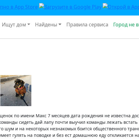
Ищут дом
Найдены
Правила сервиса
Город не 
щенок по имени Макс 7 месяцев дата рождения не известна до
команды сидеть дай лапу почти выучил команды лежать встать н
то шум и на некоторых незнакомых боится общественного транс
умеет гулять на поводке и без ест домашнюю еду откликается н