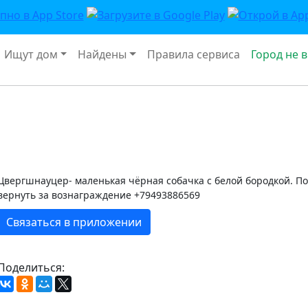
Ищут дом
Найдены
Правила сервиса
Город не 
Цвергшнауцер- маленькая чёрная собачка с белой бородкой. П
вернуть за вознаграждение +79493886569
Связаться в приложении
Поделиться: