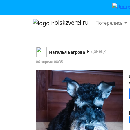
Poiskzverei.ru
Потерялись
Донецк
Наталья Багрова
06 апреля 08:35