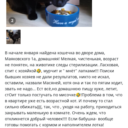
2
В начале января найдена кошечка во дворе дома,
Маяковского 1а, домашняя! Мелкая, чистенькая, возраст
не понятен, на животике следы стерилизации. Ласковая,
спит с хозяйкой🤣, мурчит и " мнëт" лапками!!! Поиски
бывших хозяев не дали результатов, никто не искал,
оставили, назвали Масяней, хотя она и так по пятам ходит,
звать не надо... Ест всё,но домашнюю пищу хуже, летит,
стОит только постучать по мисочке🤣!Проблема в том, что
в квартире уже есть возрастной кот. И почему то стал
сильно обижать((((, так, что , уходя на работу, приходиться
закрывать маленькую в комнате. Очень ждем, что
откликнется добрый человек!!!! Если бабушка- вообще
готовы помогать с кормом и наполнителем лотка!