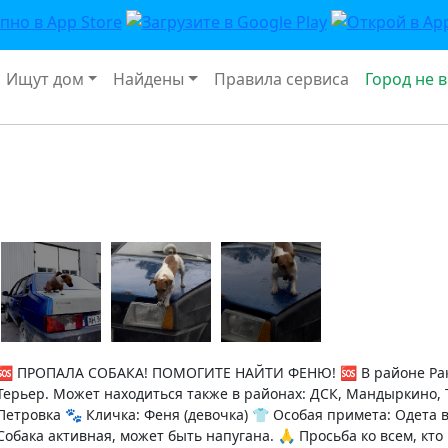
Ищут дом
Найдены
Правила сервиса
Город не 
🆘 ПРОПАЛА СОБАКА! ПОМОГИТЕ НАЙТИ ФЕНЮ! 🆘 В районе Рако
Терьер. Может находиться также в районах: ДСК, Мандыркино, 
Петровка 🐾 Кличка: Феня (девочка) 👕 Особая примета: Одета 
Собака активная, может быть напугана. 🙏 Просьба ко всем, кт