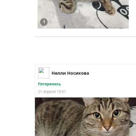
1
Нелли Носикова
Потерялись
21 апреля 19:51