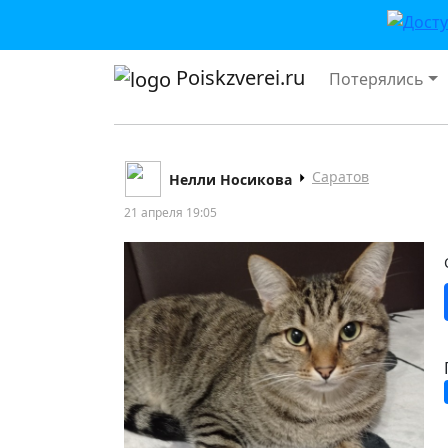
Poiskzverei.ru
Потерялись
Саратов
Нелли Носикова
21 апреля 19:05