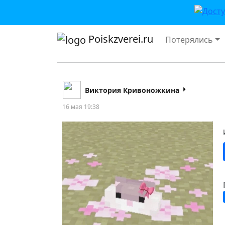
Poiskzverei.ru
Потерялись
Виктория Кривоножкина
16 мая 19:38