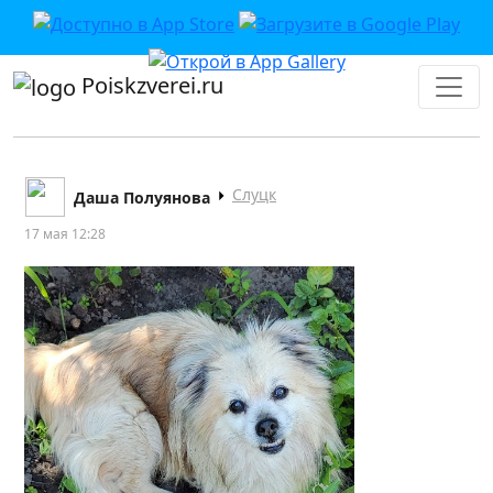
Poiskzverei.ru
Слуцк
Даша Полуянова
17 мая 12:28