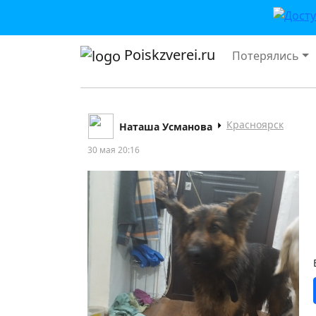
Poiskzverei.ru
Потерялись
Красноярск
Наташа Усманова
30 мая 20:16