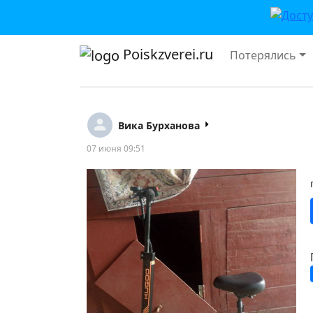
Poiskzverei.ru
Потерялись
Вика Бурханова
07 июня 09:51