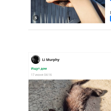
5
Li Murphy
Ищут дом
17 июня 04:16