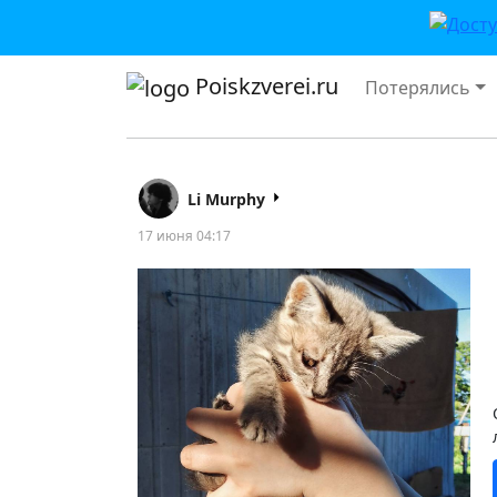
Poiskzverei.ru
Потерялись
Li Murphy
17 июня 04:17